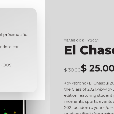
 el próximo año.
YEARBOOK · Y2021
El Chas
iéndose con
$ 25.0
 (OOS).
$ 30.00
<p><strong>El Chasqui 202
the Class of 2021.</p><p>
edition featuring student 
moments, sports, events
2021 academic year.</p><u
printing</li><li>Approxi