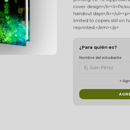
cover design</li><li>Pick
handout days</li></ul><p><
limited to copies still on
reprinted.</em></p>
¿Para quién es?
Nombre del estudiante
+ Agr
AGR