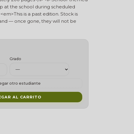
up at the school during scheduled
em>This is a past edition. Stock is
 hand — once gone, they will not be
Grado
egar otro estudiante
EGAR AL CARRITO