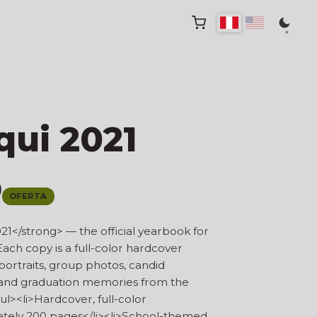
qui 2021
0
OFERTA
1</strong> — the official yearbook for
Each copy is a full-color hardcover
portraits, group photos, candid
 and graduation memories from the
l><li>Hardcover, full-color
mately 200 pages</li><li>School-themed